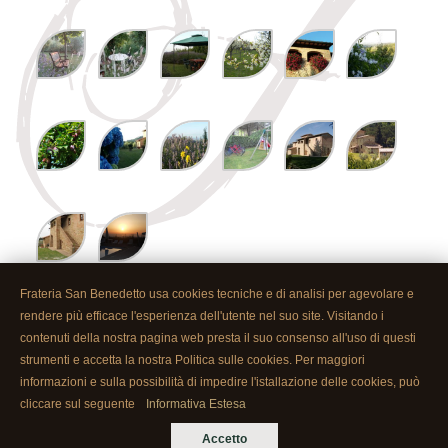
Frateria San Benedetto usa cookies tecniche e di analisi per agevolare e
rendere più efficace l'esperienza dell'utente nel suo site. Visitando i
contenuti della nostra pagina web presta il suo consenso all'uso di questi
Piscina
strumenti e accetta la nostra Politica sulle cookies. Per maggiori
informazioni e sulla possibilità di impedire l'istallazione delle cookies, può
cliccare sul seguente
Informativa Estesa
Accetto