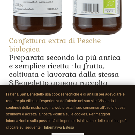
Confettura extra di Pesche
biologica
Preparata secondo la più antica
e semplice ricetta : la frutta,
coltivata e lavorata dalla stessa
S.Benedetto appena raccolta
viene
Frateria San Benedetto usa cookies tecniche e di analisi per agevolare e
rendere più efficace l'esperienza dell'utente nel suo site. Visitando i
contenuti della nostra pagina web presta il suo consenso all'uso di questi
strumenti e accetta la nostra Politica sulle cookies. Per maggiori
informazioni e sulla possibilità di impedire l'istallazione delle cookies, può
cliccare sul seguente
Informativa Estesa