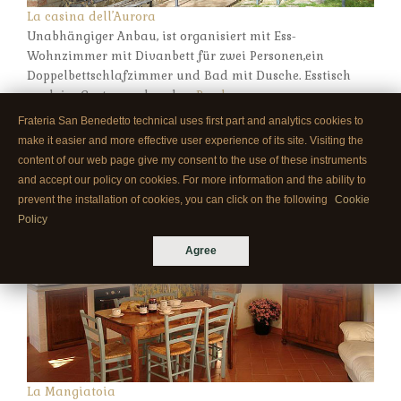
La casina dell’Aurora
Unabhängiger Anbau, ist organisiert mit Ess-
Wohnzimmer mit Divanbett für zwei Personen,ein
Doppelbettschlafzimmer und Bad mit Dusche. Esstisch
auch im Garten vorhanden.
Read more →
Frateria San Benedetto technical uses first part and analytics cookies to
make it easier and more effective user experience of its site. Visiting the
content of our web page give my consent to the use of these instruments
and accept our policy on cookies. For more information and the ability to
prevent the installation of cookies, you can click on the following
Cookie
Policy
Agree
La Mangiatoia