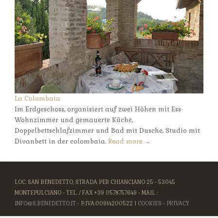
La Colombaia
Im Erdgeschoss, organisiert auf zwei Höhen mit Ess-
Wohnzimmer und gemauerte Küche,
Doppelbettschlafzimmer und Bad mit Dusche, Studio mit
Divanbett in der colombaia.
Read more →
LOC. SAN BENEDETTO, STRADA PER CHIANCIANO 25 - 53045
MONTEPULCIANO - TEL. / FAX +39 0578757649 - MAIL :
INFO@S.BENEDETTO.IT
- P.IVA:00914200522 |
COOKIES
-
PRIVACY