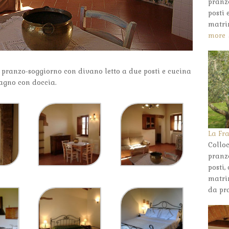
pranz
posti
matri
more
 pranzo-soggiorno con divano letto a due posti e cucina
agno con doccia.
La Fra
Colloc
pranz
posti
matri
da pr