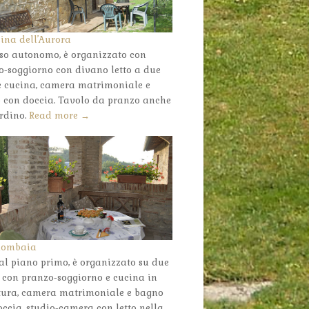
sina dell’Aurora
so autonomo, è organizzato con
o-soggiorno con divano letto a due
 e cucina, camera matrimoniale e
 con doccia. Tavolo da pranzo anche
ardino.
Read more →
lombaia
al piano primo, è organizzato su due
i con pranzo-soggiorno e cucina in
ura, camera matrimoniale e bagno
ccia, studio-camera con letto nella