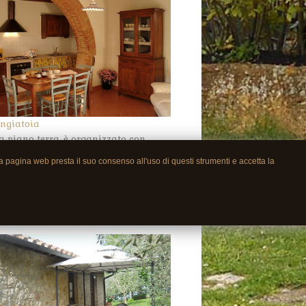
ngiatoia
a piano terra, è organizzato con
o-soggiorno con divano letto a due
ra pagina web presta il suo consenso all'uso di questi strumenti e accetta la
 e cucina in muratura, due camere
moniali e bagno fornito di doccia
una. Tavolo da pranzo anche in
ino.
Read more →