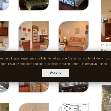
La Ma
Posto 
pranz
più efficace l'esperienza dell'utente nel suo site. Visitando i contenuti della nost
posti
pedire l'istallazione delle cookies, può cliccare sul seguente
Informativa Estesa
matri
ciasc
Accetto
giard