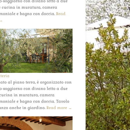
o-soggiorno con divano letto a due
 e cucina in muratura, camera
moniale e bagno con doccia.
Read
 →
teria
ato al piano terra, è organizzato con
o-soggiorno con divano letto a due
, cucina in muratura, camera
moniale e bagno con doccia. Tavolo
anzo anche in giardino.
Read more →