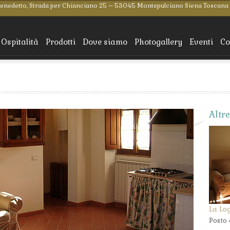
Benedetto, Strada per Chianciano 25 – 53045 Montepulciano Siena Toscana
Ospitalità
Prodotti
Dove siamo
Photogallery
Eventi
Co
Altr
La Lo
Posto