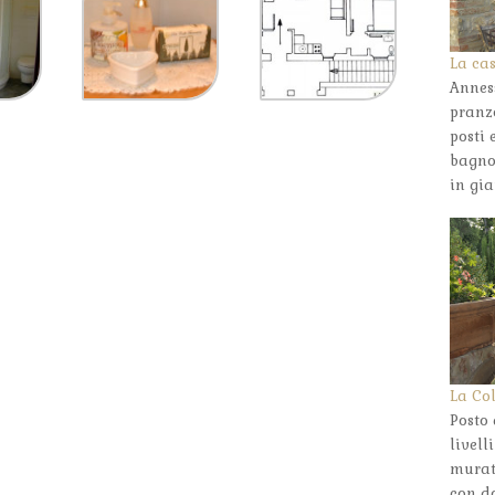
La ca
Annes
pranz
posti
bagno
in gi
La Co
Posto 
livell
murat
con do