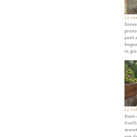
La ca
Annes
pranz
posti
bagno
in gi
La Co
Posto 
livell
murat
con do