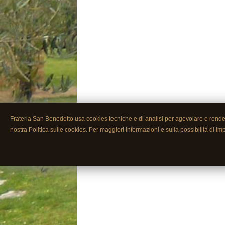
Frateria San Benedetto usa cookies tecniche e di analisi per agevolare e rendere 
nostra Politica sulle cookies. Per maggiori informazioni e sulla possibilità di im