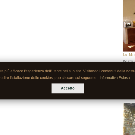
La Ma
Posto 
pranz
più efficace l'esperienza dell'utente nel suo site. Visitando i contenuti della nost
posti
pedire l'istallazione delle cookies, può cliccare sul seguente
Informativa Estesa
matri
ciasc
Accetto
giard