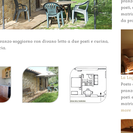
pranz
posti
matri
da pr
anzo-soggiorno con divano letto a due posti e cucina,
ia.
La Lo
Posto
pranz
posti
matri
more