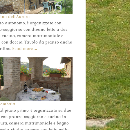
sina dell’Aurora
so autonomo, è organizzato con
o-soggiorno con divano letto a due
 e cucina, camera matrimoniale e
 con doccia. Tavolo da pranzo anche
ardino.
Read more →
lombaia
al piano primo, è organizzato su due
i con pranzo-soggiorno e cucina in
ura, camera matrimoniale e bagno
ccia, studio-camera con letto nella