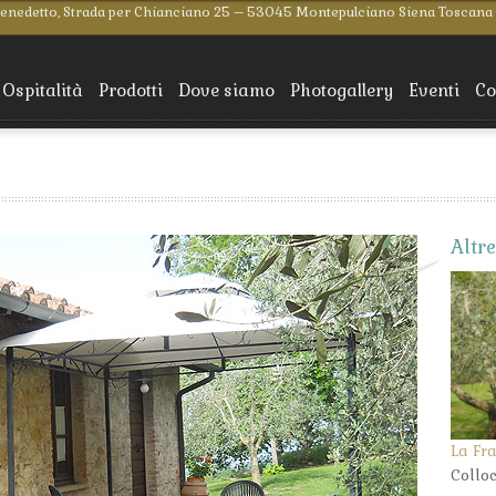
Benedetto, Strada per Chianciano 25 – 53045 Montepulciano Siena Toscana
Ospitalità
Prodotti
Dove siamo
Photogallery
Eventi
Co
Altr
La Fra
Colloc