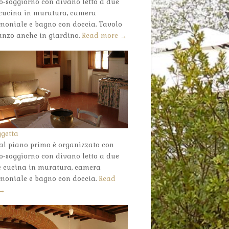
o-soggiorno con divano letto a due
, cucina in muratura, camera
moniale e bagno con doccia. Tavolo
anzo anche in giardino.
Read more →
ggetta
 al piano primo è organizzato con
o-soggiorno con divano letto a due
 e cucina in muratura, camera
moniale e bagno con doccia.
Read
 →