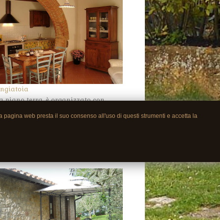
ngiatoia
a piano terra, è organizzato con
o-soggiorno con divano letto a due
ra pagina web presta il suo consenso all'uso di questi strumenti e accetta la
 e cucina in muratura, due camere
moniali e bagno fornito di doccia
una. Tavolo da pranzo anche in
ino.
Read more →